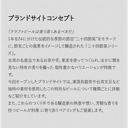
ブランドサイトコンセプト
「クラフトビールは⾹り⾼くあるべきだ」
1年を24に分けた伝統的な季節の節⽬“⼆⼗四節氣”をモチーフ
に、節気ごとの⾵景をイメージして醸造された 「⼆⼗四節氣シリー
ズ」。
台湾の名産品であるお茶や花、果実を使ってつくられ、ほかに類を
⾒ない特有の⾹りを纏った 個性豊かなバリエーションが特徴で
す。
今回オープンしたブランドサイトでは、凍頂烏⿓茶や台湾⽂旦など
独特の素材を使⽤したこの特別なビールについて種類ごとに詳細
なご紹介をしています。
また、これらのつくり⼿である醸造家の熱意や想い、芳醇な⾹りを
持つビールが料理 に寄り添うペアリングもご提案します。