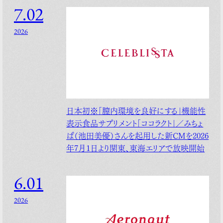
7.02
2026
日本初※「膣内環境を良好にする」機能性
表示食品サプリメント「ココラクト」／みちょ
ぱ（池田美優）さんを起用した新CMを2026
年7月1日より関東、東海エリアで放映開始
6.01
2026