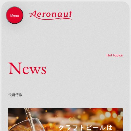
Menu
Close
H
o
t
t
o
p
i
c
s
N
e
w
s
最
新
情
報