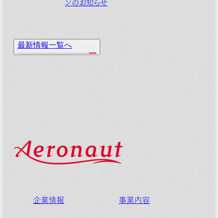
ンのお知らせ
最
新
情
報
一
覧
へ
企業情報
事業内容