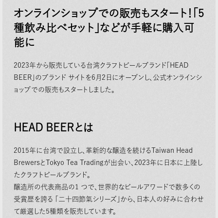
オンラインショップでの販売もスタート！「5
種飲み⽐べセット」などが⼿軽に購⼊可
能に
2023年から販売している台湾クラフトビールブランド「HEAD
BEER」のブランド サイトを6⽉2⽇にオープンし、公式オンラインシ
ョップでの販売もスタートしました。
HEAD BEERとは
2015年に台湾で設⽴し、⾰新的な醸造を続けるTaiwan Head
BrewersとTokyo Tea Tradingが出会い、2023年に⽇本に上陸し
たクラフトビールブランド。
醸造所の代表商品の1 つで、世界的なビールアワードで数多くの
受賞歴を誇る 「⼆⼗四節氣シリーズ」から、⽇本⼈の好みに合わせ
て厳選した5種類を販売しています。