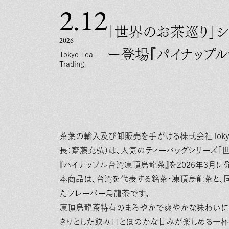
2.12
「世界のお茶巡り」
2026
ー登場『パイナップ
Tokyo Tea
Trading
茶葉の輸入及び卸販売を手がける株式会社Tokyo 
長：齋藤充弘）は、人気のティーバッグシリーズ「
『パイナップル台湾凍頂烏龍茶』を2026年3月に
本商品は、台湾を代表する銘茶・凍頂烏龍茶と、
たフレーバー烏龍茶です。
凍頂烏龍茶特有のまろやかで爽やかな味わいに、
きりとした飲み口とほのかな甘みが楽しめる一