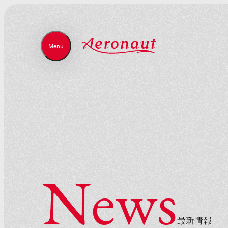
Menu
Close
N
e
w
s
最
新
情
報