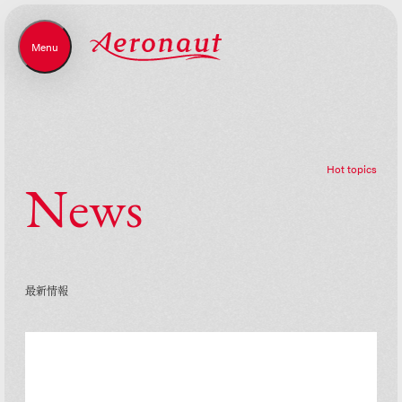
Menu
Close
H
o
t
t
o
p
i
c
s
N
e
w
s
最
新
情
報