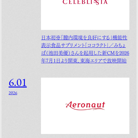
日本初※「膣内環境を良好にする」機能性
表示食品サプリメント「ココラクト」／みちょ
ぱ（池田美優）さんを起用した新CMを2026
年7月1日より関東、東海エリアで放映開始
6.01
2026