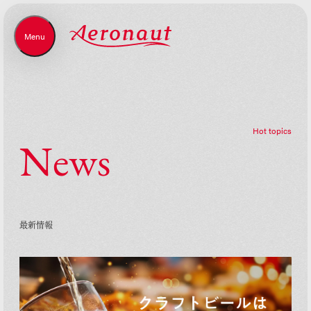
Menu
Close
H
o
t
t
o
p
i
c
s
N
e
w
s
最
新
情
報