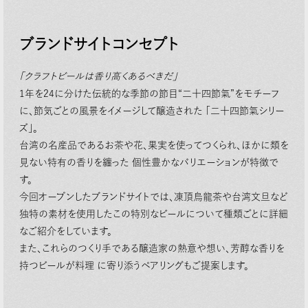
ブランドサイトコンセプト
「クラフトビールは⾹り⾼くあるべきだ」
1年を24に分けた伝統的な季節の節⽬“⼆⼗四節氣”をモチーフ
に、節気ごとの⾵景をイメージして醸造された 「⼆⼗四節氣シリー
ズ」。
台湾の名産品であるお茶や花、果実を使ってつくられ、ほかに類を
⾒ない特有の⾹りを纏った 個性豊かなバリエーションが特徴で
す。
今回オープンしたブランドサイトでは、凍頂烏⿓茶や台湾⽂旦など
独特の素材を使⽤したこの特別なビールについて種類ごとに詳細
なご紹介をしています。
また、これらのつくり⼿である醸造家の熱意や想い、芳醇な⾹りを
持つビールが料理 に寄り添うペアリングもご提案します。