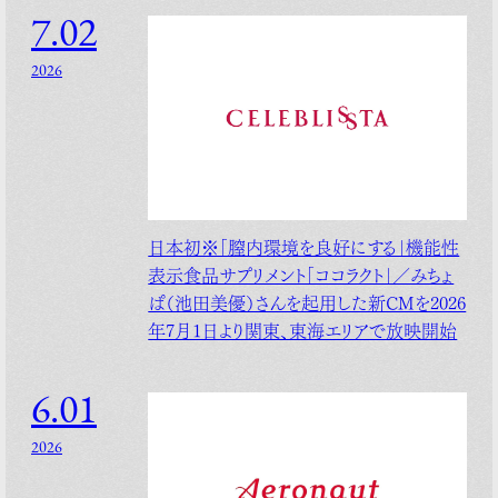
7.02
2026
日本初※「膣内環境を良好にする」機能性
表示食品サプリメント「ココラクト」／みちょ
ぱ（池田美優）さんを起用した新CMを2026
年7月1日より関東、東海エリアで放映開始
6.01
2026