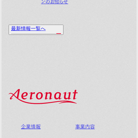
ンのお知らせ
最
新
情
報
一
覧
へ
企業情報
事業内容