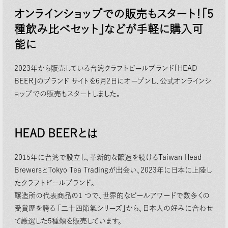
オンラインショップでの販売もスタート！「5
種飲み⽐べセット」などが⼿軽に購⼊可
能に
2023年から販売している台湾クラフトビールブランド「HEAD
BEER」のブランド サイトを6⽉2⽇にオープンし、公式オンラインシ
ョップでの販売もスタートしました。
HEAD BEERとは
2015年に台湾で設⽴し、⾰新的な醸造を続けるTaiwan Head
BrewersとTokyo Tea Tradingが出会い、2023年に⽇本に上陸し
たクラフトビールブランド。
醸造所の代表商品の1 つで、世界的なビールアワードで数多くの
受賞歴を誇る 「⼆⼗四節氣シリーズ」から、⽇本⼈の好みに合わせ
て厳選した5種類を販売しています。